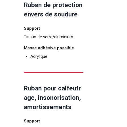
Ruban de protection
envers de soudure
Support
Tissus de verre/aluminium
Masse adhésive possible
Acrylique
Ruban pour calfeutr
age, insonorisation,
amortissements
Support