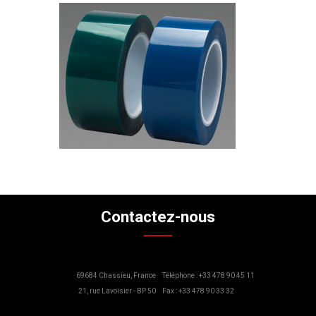
Contactez-nous
69684 Chassieu, France
Téléphone : +33 478 90 45 11
21, rue Lavoisier - BP 50
Fax : +33 478 90 33 32